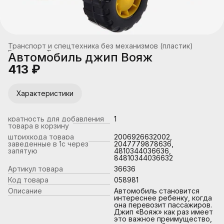
Транспорт и спецтехника без механизмов (пластик)
Главная
›
Транспорт
›
Автомобиль джип Вояж
413 ₽
Характеристики
кратность для добавления
1
товара в корзину
штрихкода товара
2006926632002,
заведенные в 1с через
2047779878636,
запятую
4810344036636,
84810344036632
Артикул товара
36636
Код товара
058981
Описание
Автомобиль становится
интереснее ребенку, когда
она перевозит пассажиров.
Джип «Вояж» как раз имеет
это важное преимущество,