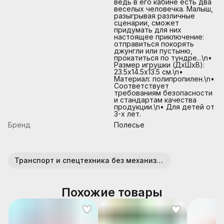
ведь в его кабине есть два
веселых человечка. Малыш,
разыгрывая различные
сценарии, сможет
придумать для них
настоящее приключение:
отправиться покорять
джунгли или пустыню,
прокатиться по тундре...\n•
Размер игрушки (ДхШхВ):
23.5х14.5х13.5 см.\n•
Материал: полипропилен.\n•
Соответствует
требованиям безопасности
и стандартам качества
продукции.\n• Для детей от
3-х лет.
Бренд
Полесье
Транспорт и спецтехника без механизмов (пластик)
Похожие товары