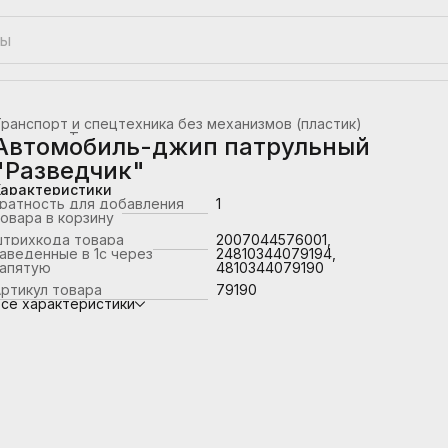
ранспорт и спецтехника без механизмов (пластик)
лавная
›
Транспорт
›
Автомобиль-джип патрульный
"Разведчик"
Характеристики
ратность для добавления
1
овара в корзину
штрихкода товара
2007044576001,
аведенные в 1с через
24810344079194,
запятую
4810344079190
ртикул товара
79190
се характеристики