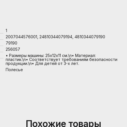
1
2007044576001, 24810344079194, 4810344079190
79190
256057
• Размеры машины: 25х12х11 см.\n• Материал:
пластик.\n• Соответствует требованиям безопасности
продукции.\n• Для детей от 3-х лет.
Полесье
Похожие товары