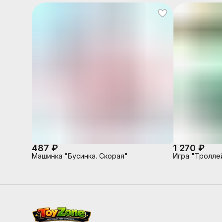
487 ₽
1 270 ₽
Машинка "Бусинка. Скорая"
Игра "Тролле