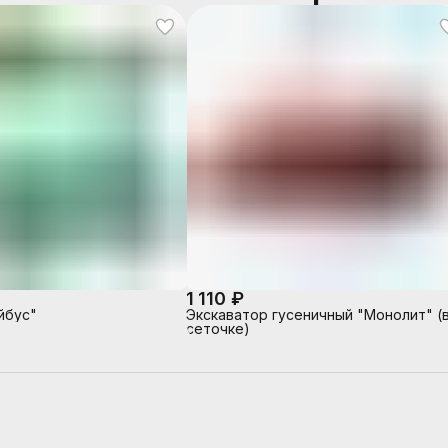
1 110 ₽
йбус"
Экскаватор гусеничный "Монолит" (
сеточке)