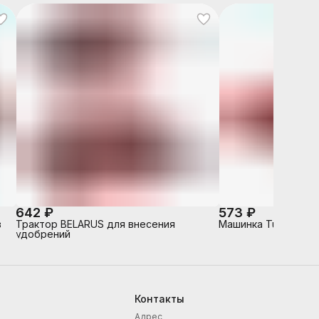
642 ₽
573 ₽
в
Трактор BELARUS для внесения
Машинка Turbo "V-
удобрений
Контакты
Адрес