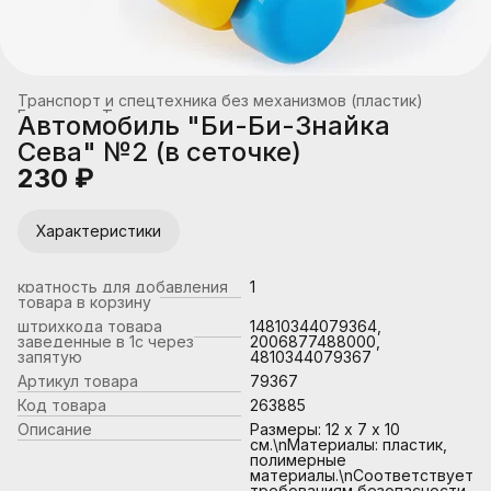
Транспорт и спецтехника без механизмов (пластик)
Главная
›
Транспорт
›
Автомобиль "Би-Би-Знайка
Сева" №2 (в сеточке)
230 ₽
Характеристики
кратность для добавления
1
товара в корзину
штрихкода товара
14810344079364,
заведенные в 1с через
2006877488000,
запятую
4810344079367
Артикул товара
79367
Код товара
263885
Описание
Размеры: 12 х 7 х 10
см.\nМатериалы: пластик,
полимерные
материалы.\nСоответствует
требованиям безопасности