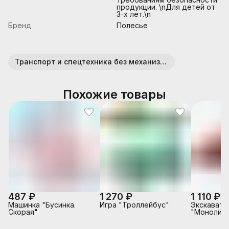
продукции. \nДля детей от
3-х лет.\n
Бренд
Полесье
Транспорт и спецтехника без механизмов (пластик)
Похожие товары
487 ₽
1 270 ₽
1 110 ₽
Машинка "Бусинка.
Игра "Троллейбус"
Экскавато
Скорая"
"Монолит"