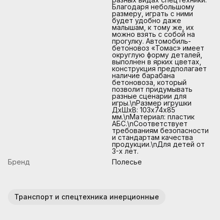
Благодаря небольшому
размеру, играть с ними
будет удобно даже
малышам, к тому же, их
можно взять с собой на
прогулку. Автомобиль-
бетоновоз «Томас» имеет
округлую форму деталей,
выполнен в ярких цветах,
конструкция предполагает
наличие барабана
бетоновоза, который
позволит придумывать
разные сценарии для
игры.\nРазмер игрушки
ДхШхВ: 103х74х85
мм.\nМатериал: пластик
АБС.\nСоответствует
требованиям безопасности
и стандартам качества
продукции.\nДля детей от
3-х лет.
Бренд
Полесье
Транспорт и спецтехника инерционные