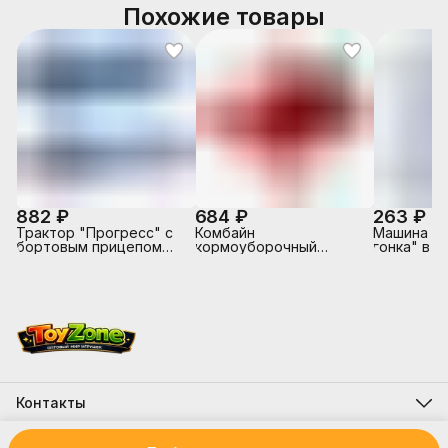
Похожие товары
882 ₽
684 ₽
263 ₽
Трактор "Прогресс" с
Комбайн
Машина "
бортовым прицепом
кормоуборочный
гонка" в к
инерционный (синий) (в
"Гомсельмаш"
коробке)
инерционный (в
сеточке)
Контакты
Адрес
г.Костанай, ул. Складская 12