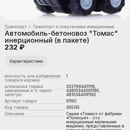
Транспорт
›
Транспорт и спецтехника инерционные
Главная
›
Автомобиль-бетоновоз "Томас"
инерционный (в пакете)
232 ₽
Характеристики
кратность для добавления
1
товара в корзину
штрихкода товара
2037664411116,
заведенные в 1с через
44810344091190,
запятую
4810344091192
Артикул товара
91192
Код товара
365135
Описание
Серия «Томас» от фабрики
«Полесье» - это
инерционные маленькие
машинки, представленные в
разных видах спецтехники.