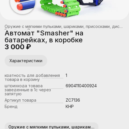
Оружие с мягкими пульками, шариками, присосками, дисками
Главная
›
Детское оружие
›
Автомат "Smasher" на
батарейках, в коробке
3 000 ₽
Характеристики
кратность для добавления
1
товара в корзину
штрихкода товара
6904110400924
заведенные в 1с через
запятую
Артикул товара
ZC7136
Бренд
КНР
Оружие с мягкими пульками, шариками, присосками, дисками