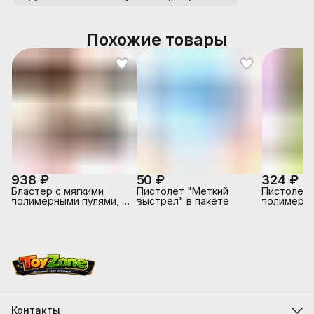
Похожие товары
938 ₽
50 ₽
324 ₽
Бластер с мягкими
Пистолет "Меткий
Пистолет 
полимерными пулями, в
выстрел" в пакете
полимерны
коробке
коробке
Контакты