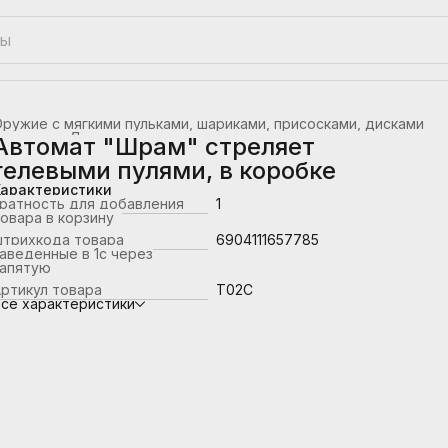
ружие с мягкими пульками, шариками, присосками, дисками
лавная
›
Детское оружие
›
Автомат "Шрам" стреляет
гелевыми пулями, в коробке
Характеристики
ратность для добавления
1
овара в корзину
штрихкода товара
6904111657785
аведенные в 1с через
запятую
ртикул товара
T02C
се характеристики