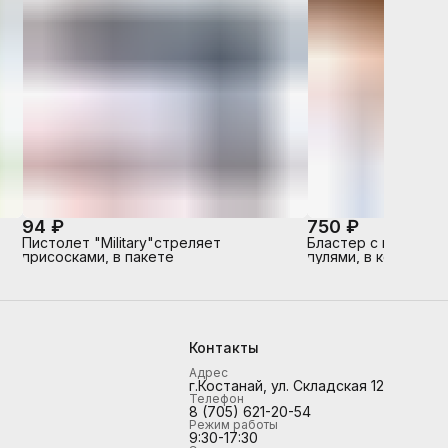
94 ₽
750 ₽
Пистолет "Military"стреляет
Бластер с мягкими
присосками, в пакете
пулями, в коробке
Контакты
Адрес
г.Костанай, ул. Складская 12
Телефон
8 (705) 621-20-54
Режим работы
9:30-17:30