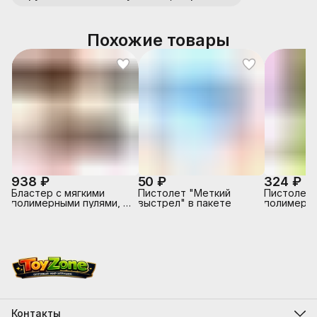
Похожие товары
938 ₽
50 ₽
324 ₽
Бластер с мягкими
Пистолет "Меткий
Пистолет 
полимерными пулями, в
выстрел" в пакете
полимерны
коробке
коробке
Контакты