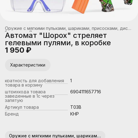
Оружие с мягкими пульками, шариками, присосками, дисками
Главная
›
Детское оружие
›
Автомат "Шорох" стреляет
гелевыми пулями, в коробке
1 950 ₽
Характеристики
кратность для добавления
1
товара в корзину
штрихкода товара
6904111657716
заведенные в 1с через
запятую
Артикул товара
T03B
Бренд
КНР
Оружие с мягкими пульками, шариками, присосками, дисками