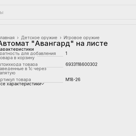
лавная
›
Детское оружие
›
Игровое оружие
Автомат "Авангард" на листе
Характеристики
ратность для добавления
1
овара в корзину
штрихкода товара
6933118600302
аведенные в 1с через
запятую
ртикул товара
M18-26
се характеристики