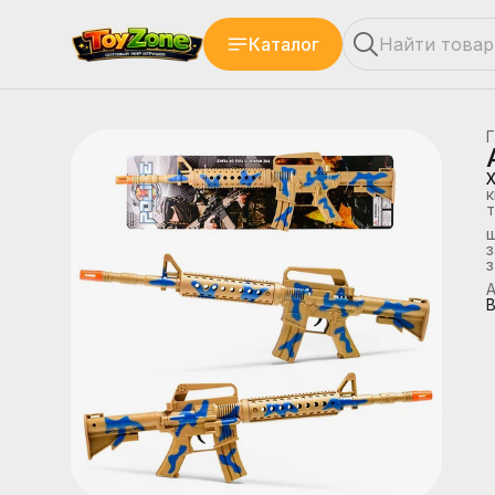
Каталог
Г
к
т
з
А
В