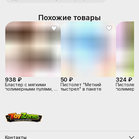
Похожие товары
938 ₽
50 ₽
324 ₽
Бластер с мягкими
Пистолет "Меткий
Пистолет 
полимерными пулями, в
выстрел" в пакете
полимерны
коробке
коробке
Контакты