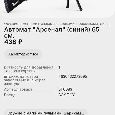
Оружие с мягкими пульками, шариками, присосками, дисками
Главная
›
Детское оружие
›
Автомат "Арсенал" (синий) 65
см.
438 ₽
Характеристики
кратность для добавления
1
товара в корзину
штрихкода товара
4630432273695
заведенные в 1с через
запятую
Артикул товара
BT0083
Бренд
BOY TOY
Оружие с мягкими пульками, шариками, присосками, дисками