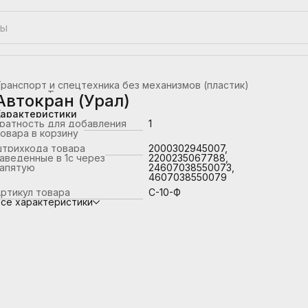
ранспорт и спецтехника без механизмов (пластик)
лавная
›
Транспорт
›
Автокран (Урал)
Характеристики
ратность для добавления
1
овара в корзину
штрихкода товара
2000302945007,
аведенные в 1с через
2200235067788,
запятую
24607038550073,
4607038550079
ртикул товара
С-10-Ф
се характеристики