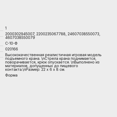
1
2000302945007, 2200235067788, 24607038550073,
4607038550079
С-10-Ф
020166
Высококачественная реалистичная игровая модель
подъемного крана. \nСтрела крана поднимается,
поворачивается, крюк опускается. \nВыполнено из
материалов, допущенных до пищевого
контакта.\nРазмер: 22 х 6 х 8 см.
Форма