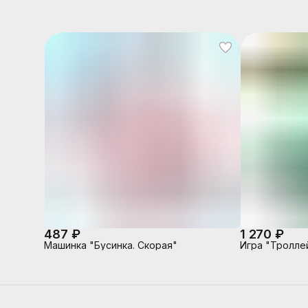
487 ₽
1 270 ₽
Машинка "Бусинка. Скорая"
Игра "Тролле