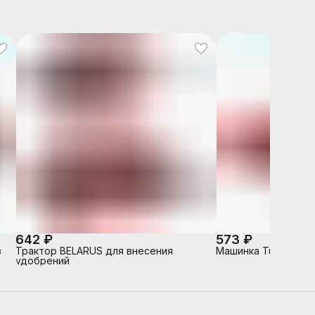
642 ₽
573 ₽
в
Трактор BELARUS для внесения
Машинка Turbo "V-
удобрений