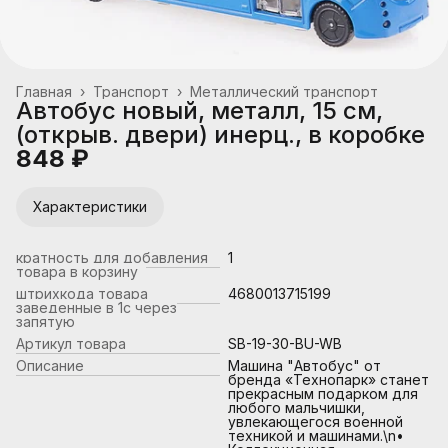
Главная
›
Транспорт
›
Металлический транспорт
Автобус новый, металл, 15 см,
(открыв. двери) инерц., в коробке
848 ₽
Характеристики
кратность для добавления
1
товара в корзину
штрихкода товара
4680013715199
заведенные в 1с через
запятую
Артикул товара
SB-19-30-BU-WB
Описание
Машина "Автобус" от
бренда «Технопарк» станет
прекрасным подарком для
любого мальчишки,
увлекающегося военной
техникой и машинами.\n•