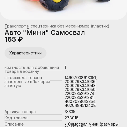
Транспорт и спецтехника без механизмов (пластик)
Главная
›
Транспорт
›
Авто "Мини" Самосвал
165 ₽
Характеристики
кратность для добавления
1
товара в корзину
штрихкода товара
14607038613351,
заведенные в 1с через
2000298341036,
запятую
2000298341043,
2000298341050,
2200235291374,
2200235291381,
4607038613354,
4620484512408
Артикул товара
3-335
Код товара
278018
Описание
• Самосвал мини (размеры: