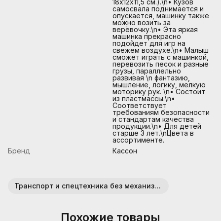
18х12х11,5 см.).\n• Кузов
самосвала поднимается и
опускается, машинку также
можно возить за
верёвочку.\n• Эта яркая
машинка прекрасно
подойдет для игр на
свежем воздухе.\n• Малыш
сможет играть с машинкой,
перевозить песок и разные
грузы, параллельно
развивая \n фантазию,
мышление, логику, мелкую
моторику рук. \n• Состоит
из пластмассы.\n•
Соответствует
требованиям безопасности
и стандартам качества
продукции.\n• Для детей
старше 3 лет.\nЦвета в
ассортименте.
Бренд
Кассон
Транспорт и спецтехника без механизмов (пластик)
Похожие товары