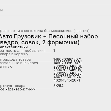
ранспорт и спецтехника без механизмов (пластик)
лавная
›
Транспорт
›
Авто Грузовик + Песочный набор
(ведро, совок, 2 формочки)
Характеристики
ратность для добавления
1
овара в корзину
штрихкода товара
14607038612071,
аведенные в 1с через
14607038619071,
запятую
2000298646001,
2000298646018,
2000298646025,
4607038612074,
4620484512071
ртикул товара
3-264
се характеристики