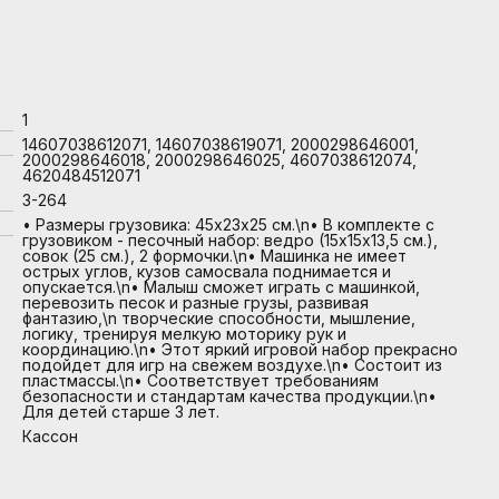
1
14607038612071, 14607038619071, 2000298646001,
2000298646018, 2000298646025, 4607038612074,
4620484512071
3-264
• Размеры грузовика: 45х23х25 см.\n• В комплекте с
грузовиком - песочный набор: ведро (15х15х13,5 см.),
совок (25 см.), 2 формочки.\n• Машинка не имеет
острых углов, кузов самосвала поднимается и
опускается.\n• Малыш сможет играть с машинкой,
перевозить песок и разные грузы, развивая
фантазию,\n творческие способности, мышление,
логику, тренируя мелкую моторику рук и
координацию.\n• Этот яркий игровой набор прекрасно
подойдет для игр на свежем воздухе.\n• Состоит из
пластмассы.\n• Соответствует требованиям
безопасности и стандартам качества продукции.\n•
Для детей старше 3 лет.
Кассон