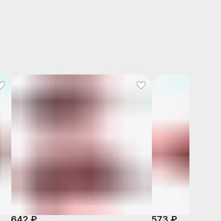
642 ₽
573 ₽