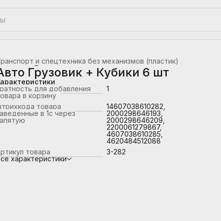
ранспорт и спецтехника без механизмов (пластик)
лавная
›
Транспорт
›
Авто Грузовик + Кубики 6 шт
Характеристики
ратность для добавления
1
овара в корзину
штрихкода товара
14607038610282,
аведенные в 1с через
2000298646193,
запятую
2000298646209,
2200061279867,
4607038610285,
4620484512088
ртикул товара
3-282
се характеристики