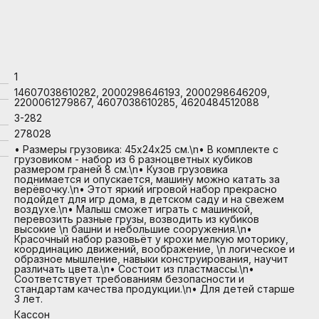
1
14607038610282, 2000298646193, 2000298646209,
2200061279867, 4607038610285, 4620484512088
3-282
278028
• Размеры грузовика: 45х24х25 см.\n• В комплекте с
грузовиком - набор из 6 разноцветных кубиков
размером граней 8 см.\n• Кузов грузовика
поднимается и опускается, машину можно катать за
верёвочку.\n• Этот яркий игровой набор прекрасно
подойдет для игр дома, в детском саду и на свежем
воздухе.\n• Малыш сможет играть с машинкой,
перевозить разные грузы, возводить из кубиков
высокие \n башни и небольшие сооружения.\n•
Красочный набор разовьёт у крохи мелкую моторику,
координацию движений, воображение, \n логическое и
образное мышление, навыки конструирования, научит
различать цвета.\n• Состоит из пластмассы.\n•
Соответствует требованиям безопасности и
стандартам качества продукции.\n• Для детей старше
3 лет.
Кассон