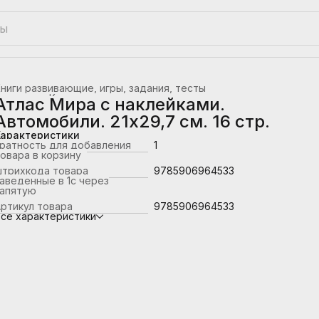
ниги развивающие, игры, задания, тесты
лавная
›
Книжная продукция
›
Атлас Мира с наклейками.
Автомобили. 21х29,7 см. 16 стр.
Характеристики
ратность для добавления
1
овара в корзину
штрихкода товара
9785906964533
аведенные в 1с через
запятую
ртикул товара
9785906964533
се характеристики