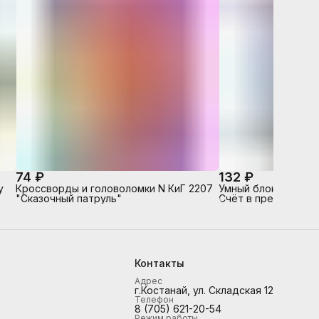
74 ₽
132 ₽
у
Кроссворды и головоломки N КиГ 2207
Умный блокнот. 80 
"Сказочный патруль"
Счёт в пределах 10
Контакты
Адрес
г.Костанай, ул. Складская 12
Телефон
8 (705) 621-20-54
Режим работы