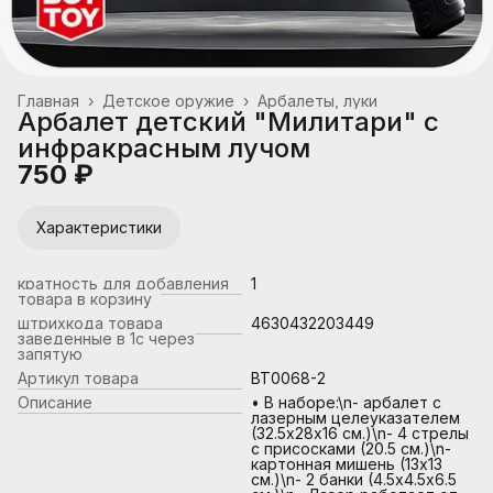
Главная
›
Детское оружие
›
Арбалеты, луки
Арбалет детский "Милитари" с
инфракрасным лучом
750 ₽
Характеристики
кратность для добавления
1
товара в корзину
штрихкода товара
4630432203449
заведенные в 1с через
запятую
Артикул товара
BT0068-2
Описание
• В наборе:\n- арбалет с
лазерным целеуказателем
(32.5х28х16 см.)\n- 4 стрелы
с присосками (20.5 см.)\n-
картонная мишень (13х13
см.)\n- 2 банки (4.5х4.5х6.5