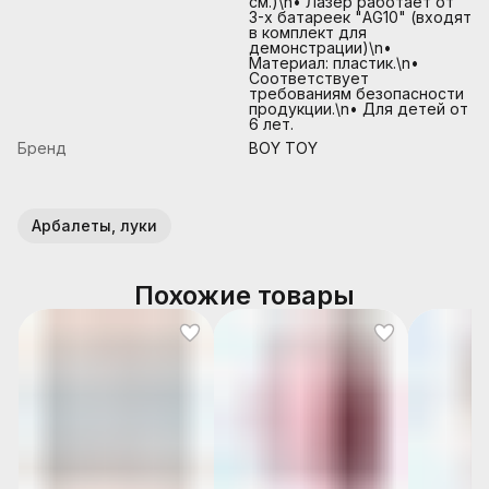
см.)\n• Лазер работает от
3-х батареек "AG10" (входят
в комплект для
демонстрации)\n•
Материал: пластик.\n•
Соответствует
требованиям безопасности
продукции.\n• Для детей от
6 лет.
Бренд
BOY TOY
Арбалеты, луки
Похожие товары