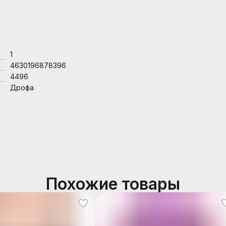
1
4630196878396
4496
Дрофа
Похожие товары