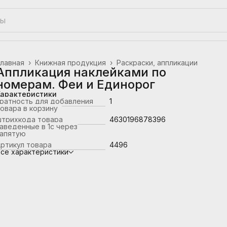
лавная
›
Книжная продукция
›
Раскраски, аппликации
Аппликация наклейками по
номерам. Феи и Единорог
Характеристики
ратность для добавления
1
овара в корзину
штрихкода товара
4630196878396
аведенные в 1с через
запятую
ртикул товара
4496
се характеристики