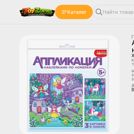
Каталог
Г
к
т
з
А
В