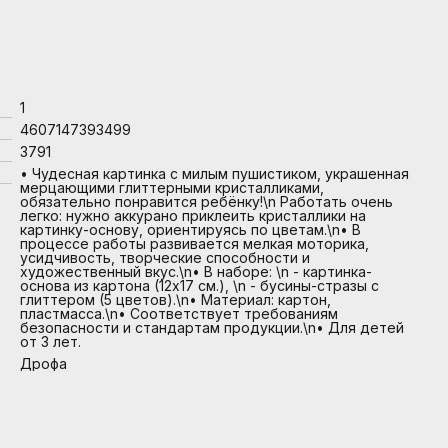
1
4607147393499
3791
• Чудесная картинка с милым пушистиком, украшенная
мерцающими глиттерными кристалликами,
обязательно понравится ребёнку!\n Работать очень
легко: нужно аккурано приклеить кристаллики на
картинку-основу, ориентируясь по цветам.\n• В
процессе работы развивается мелкая моторика,
усидчивость, творческие способности и
художественный вкус.\n• В наборе: \n - картинка-
основа из картона (12х17 см.), \n - бусины-стразы с
глиттером (5 цветов).\n• Материал: картон,
пластмасса.\n• Соответствует требованиям
безопасности и стандартам продукции.\n• Для детей
от 3 лет.
Дрофа