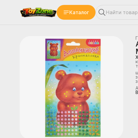
Каталог
Г
к
т
з
А
В