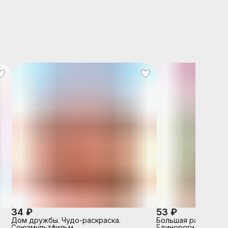
34 ₽
53 ₽
Дом дружбы. Чудо-раскраска.
Большая раскраска 
Союзмультфильм.
Единороги.