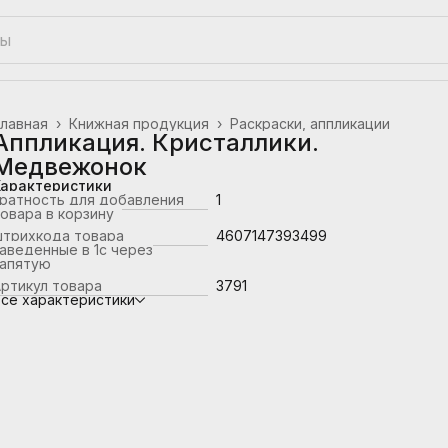
лавная
›
Книжная продукция
›
Раскраски, аппликации
Аппликация. Кристаллики.
Медвежонок
Характеристики
ратность для добавления
1
овара в корзину
штрихкода товара
4607147393499
аведенные в 1с через
запятую
ртикул товара
3791
се характеристики