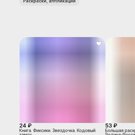
Раскраски, аппликации
24 ₽
53 ₽
Книга. Фиксики. Звездочка. Кодовый
Большая раск
замок.
Родина-Росси