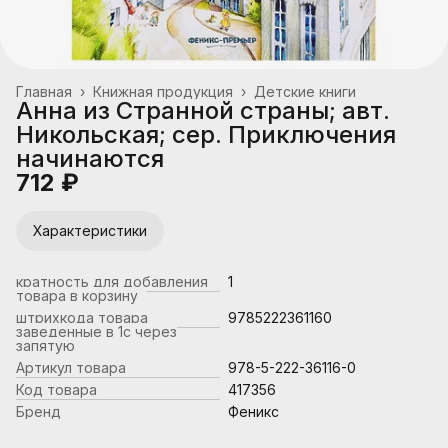
Главная
›
Книжная продукция
›
Детские книги
Анна из Странной страны; авт.
Никольская; сер. Приключения
начинаются
712 ₽
Характеристики
кратность для добавления
1
товара в корзину
штрихкода товара
9785222361160
заведенные в 1с через
запятую
Артикул товара
978-5-222-36116-0
Код товара
417356
Бренд
Феникс