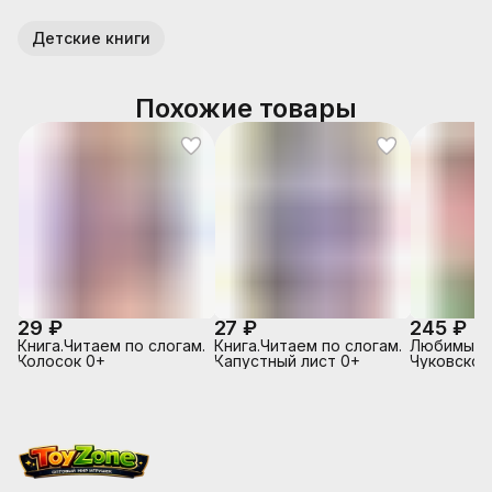
Детские книги
Похожие товары
29 ₽
27 ₽
245 ₽
Книга.Читаем по слогам.
Книга.Читаем по слогам.
Любимые с
Колосок 0+
Капустный лист 0+
Чуковског
Цокотуха (
мягкой об