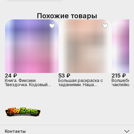
Похожие товары
24 ₽
53 ₽
215 ₽
Книга. Фиксики.
Большая раскраска с
Волшебные
Звездочка. Кодовый
заданиями. Наша
наклейкам
замок.
Родина-Россия.
питомцы. 
Контакты