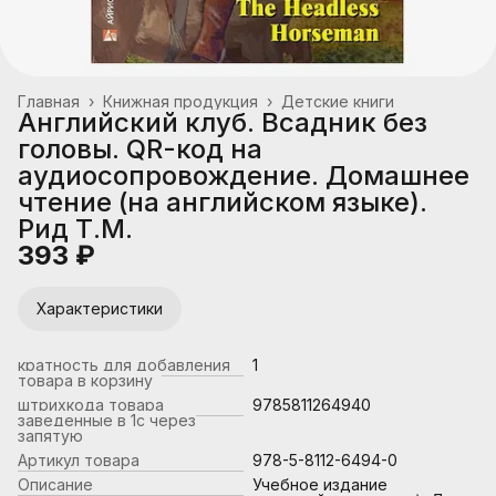
Главная
›
Книжная продукция
›
Детские книги
Английский клуб. Всадник без
головы. QR-код на
аудиосопровождение. Домашнее
чтение (на английском языке).
Рид Т.М.
393 ₽
Характеристики
кратность для добавления
1
товара в корзину
штрихкода товара
9785811264940
заведенные в 1с через
запятую
Артикул товара
978-5-8112-6494-0
Описание
Учебное издание