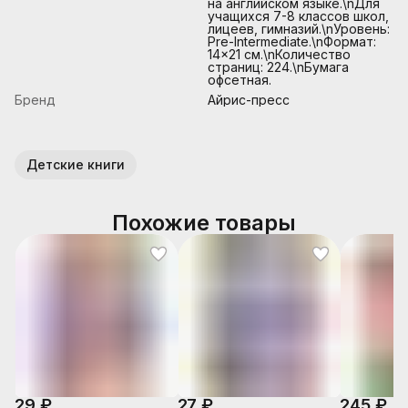
на английском языке.\nДля
учащихся 7-8 классов школ,
лицеев, гимназий.\nУровень:
Pre-Intermediate.\nФормат:
14×21 см.\nКоличество
страниц: 224.\nБумага
офсетная.
Бренд
Айрис-пресс
Детские книги
Похожие товары
29 ₽
27 ₽
245 ₽