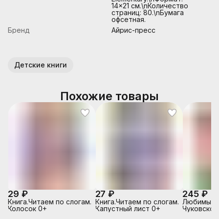
14×21 см.\nКоличество
страниц: 80.\nБумага
офсетная.
Бренд
Айрис-пресс
Детские книги
Похожие товары
29 ₽
27 ₽
245 ₽
Книга.Читаем по слогам.
Книга.Читаем по слогам.
Любимые с
Колосок 0+
Капустный лист 0+
Чуковског
Цокотуха (