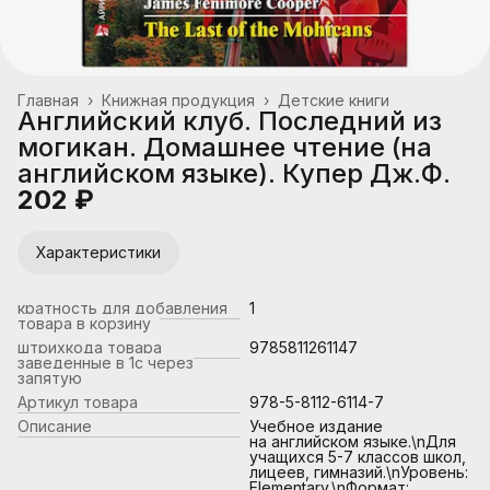
Главная
›
Книжная продукция
›
Детские книги
Английский клуб. Последний из
могикан. Домашнее чтение (на
английском языке). Купер Дж.Ф.
202 ₽
Характеристики
кратность для добавления
1
товара в корзину
штрихкода товара
9785811261147
заведенные в 1с через
запятую
Артикул товара
978-5-8112-6114-7
Описание
Учебное издание
на английском языке.\nДля
учащихся 5-7 классов школ,
лицеев, гимназий.\nУровень:
Elementary.\nФормат: