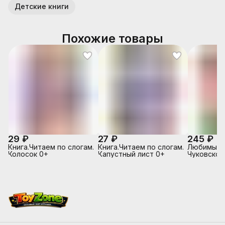
Детские книги
Похожие товары
29 ₽
27 ₽
245 ₽
Книга.Читаем по слогам.
Книга.Читаем по слогам.
Любимые с
Колосок 0+
Капустный лист 0+
Чуковског
Цокотуха (
мягкой об