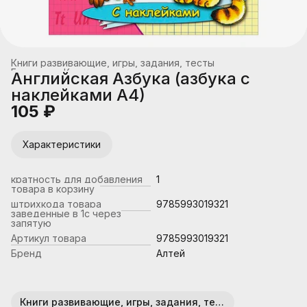
Книги развивающие, игры, задания, тесты
Главная
›
Книжная продукция
›
Английская Азбука (азбука с
наклейками А4)
105 ₽
Характеристики
кратность для добавления
1
товара в корзину
штрихкода товара
9785993019321
заведенные в 1с через
запятую
Артикул товара
9785993019321
Бренд
Алтей
Книги развивающие, игры, задания, тесты