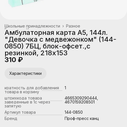
Школьные принадлежности
›
Разное
Главная
›
Канцтовары, школьные принадлежности
›
Амбулаторная карта А5, 144л.
"Девочка с медвежонком" (144-
0850) 7БЦ, блок-офсет.,с
резинкой, 218х153
310 ₽
Характеристики
кратность для добавления
1
товара в корзину
штрихкода товара
4665309290444,
заведенные в 1с через
4670159208501
запятую
Артикул товара
144-0850
Бренд
Проф-пресс канц