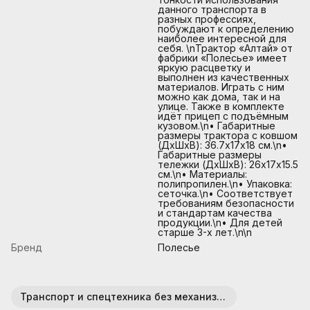
данного транспорта в
разных профессиях,
побуждают к определению
наиболее интересной для
себя. \nТрактор «Алтай» от
фабрики «Полесье» имеет
яркую расцветку и
выполнен из качественных
материалов. Играть с ним
можно как дома, так и на
улице. Также в комплекте
идёт прицеп с подъёмным
кузовом.\n• Габаритные
размеры трактора с ковшом
(ДхШхВ): 36.7х17х18 см.\n•
Габаритные размеры
тележки (ДхШхВ): 26х17х15.5
см.\n• Материалы:
полипропилен.\n• Упаковка:
сеточка.\n• Соответствует
требованиям безопасности
и стандартам качества
продукции.\n• Для детей
старше 3-х лет.\n\n
Бренд
Полесье
Транспорт и спецтехника без механизмов (пластик)