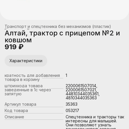
Транспорт и спецтехника без механизмов (пластик)
Главная
›
Транспорт
›
Алтай, трактор с прицепом №2 и
ковшом
919 ₽
Характеристики
кратность для добавления
1
товара в корзину
штрихкода товара
2200061507014,
заведенные в 1с через
2200061507021,
запятую
44810344035361,
4810344035363
Артикул товара
35363
Код товара
053217
Описание
Спецтехника и тракторы так
интересны для малышей.
Они позволяют узнать
тонкости использования