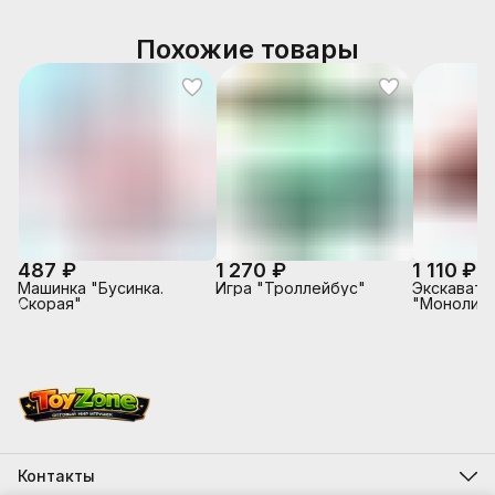
Похожие товары
487 ₽
1 270 ₽
1 110 ₽
Машинка "Бусинка.
Игра "Троллейбус"
Экскавато
Скорая"
"Монолит"
Контакты