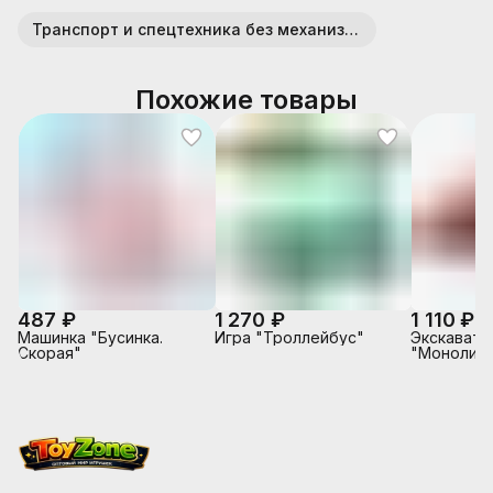
Транспорт и спецтехника без механизмов (пластик)
Похожие товары
487 ₽
1 270 ₽
1 110 ₽
Машинка "Бусинка.
Игра "Троллейбус"
Экскавато
Скорая"
"Монолит"