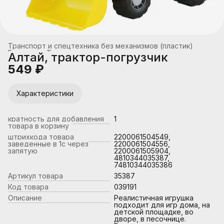
Транспорт и спецтехника без механизмов (пластик)
Главная
›
Транспорт
›
Алтай, трактор-погрузчик
549 ₽
Характеристики
кратность для добавления
1
товара в корзину
штрихкода товара
2200061504549,
заведенные в 1с через
2200061504556,
запятую
2200061505904,
4810344035387,
74810344035386
Артикул товара
35387
Код товара
039191
Описание
Реалистичная игрушка
подходит для игр дома, на
детской площадке, во
дворе, в песочнице.