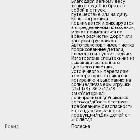
Благодаря легкому весу
трактор удобно брать с
собой в отпуск,
путешествие или на дачу.
Ковш погрузчика
поднимается и фиксируется
в определенном положении,
может применяться во
время расчистки дорог или
загрузки грузовиков.
Автотранспорт имеет четко
прорисованные детали,
элементы игрушки гладкие.
Изготовлена спецтехника из
высококачественного
цветного пластика,
устойчивого к перепадам
температуры, стойкого к
истиранию и выгоранию на
солнце.\nРазмеры игрушки
(ДхШхВ): 36.7х17х18
см.\nМатериал:
полипропилен.\nУпаковка:
сеточка.\nСоответствует
требованиям безопасности
и стандартам качества
продукции.\nДля детей от
3-х лет.\n
Бренд
Полесье