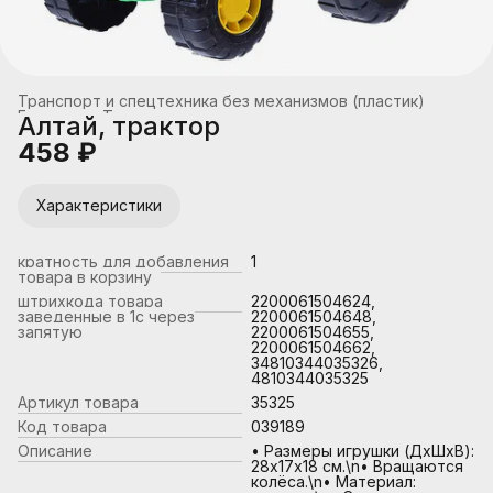
Транспорт и спецтехника без механизмов (пластик)
Главная
›
Транспорт
›
Алтай, трактор
458 ₽
Характеристики
кратность для добавления
1
товара в корзину
штрихкода товара
2200061504624,
заведенные в 1с через
2200061504648,
запятую
2200061504655,
2200061504662,
34810344035326,
4810344035325
Артикул товара
35325
Код товара
039189
Описание
• Размеры игрушки (ДхШхВ):
28х17х18 см.\n• Вращаются
колёса.\n• Материал: