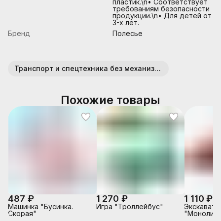
пластик.\n• Соответствует
требованиям безопасности
продукции.\n• Для детей от
3-х лет.
Бренд
Полесье
Транспорт и спецтехника без механизмов (пластик)
Похожие товары
487 ₽
1 270 ₽
1 110 ₽
Машинка "Бусинка.
Игра "Троллейбус"
Экскавато
Скорая"
"Монолит"