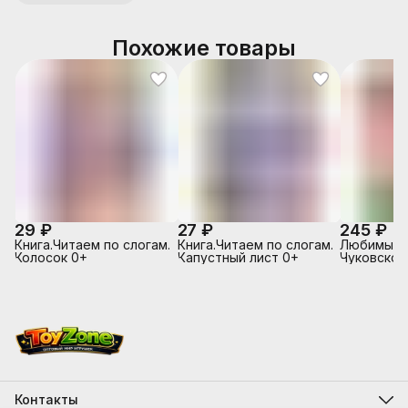
Похожие товары
29 ₽
27 ₽
245 ₽
Книга.Читаем по слогам.
Книга.Читаем по слогам.
Любимые с
Колосок 0+
Капустный лист 0+
Чуковског
Цокотуха (
мягкой об
Контакты