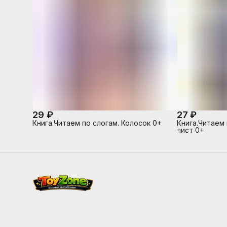
29 ₽
27 ₽
Книга.Читаем по слогам. Колосок 0+
Книга.Читаем 
лист 0+