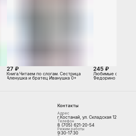
27 ₽
245 ₽
Книга.Читаем по слогам. Сестрица
Любимые сказки К.И
Аленушка и братец Иванушка 0+
Федорино горе (кни
обложке)
Контакты
Адрес
г.Костанай, ул. Складская 12
Телефон
8 (705) 621-20-54
Режим работы
9:30-17:30