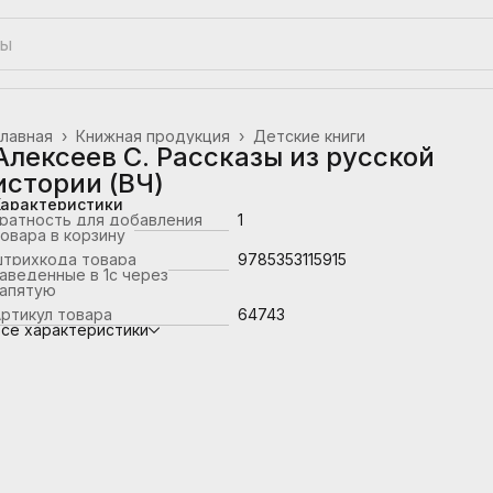
лавная
›
Книжная продукция
›
Детские книги
Алексеев С. Рассказы из русской
истории (ВЧ)
Характеристики
ратность для добавления
1
овара в корзину
штрихкода товара
9785353115915
аведенные в 1с через
запятую
ртикул товара
64743
се характеристики