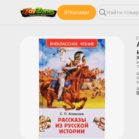
Каталог
Г
к
т
з
А
В