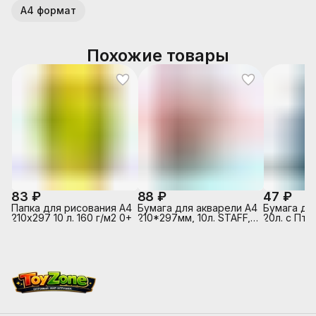
А4 формат
Похожие товары
83 ₽
88 ₽
47 ₽
Папка для рисования А4
Бумага для акварели А4
Бумага дл
210х297 10 л. 160 г/м2 0+
210*297мм, 10л. STAFF,
20л. с Пт
акварельная бумага 180
стран, А4
г/м2 по ГОСТ 7277-77,
126965