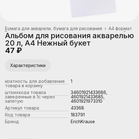
Бумага для акварели, бумага для рисования
›
А4 формат
Бумага для акварели, чертежных и копировальных работ
›
Альбом для рисования акварелью
Главная
›
Канцтовары, школьные принадлежности
›
20 л, А4 Нежный букет
47 ₽
Характеристики
кратность для добавления
1
товара в корзину
штрихкода товара
34601921433686,
заведенные в 1с через
4601921433685,
запятую
4601921973310
Артикул товара
43368
Код товара
183791
Бренд
ErichKrause