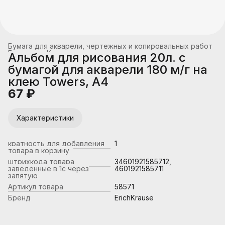
Бумага для акварели, чертежных и копировальных работ
Главная
›
Канцтовары, школьные принадлежности
›
Альбом для рисования 20л. с
бумагой для акварели 180 м/г на
клею Towers, А4
67 ₽
Характеристики
кратность для добавления
1
товара в корзину
штрихкода товара
34601921585712,
заведенные в 1с через
4601921585711
запятую
Артикул товара
58571
Бренд
ErichKrause