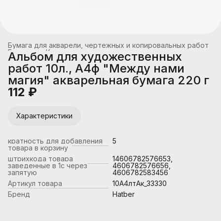
Бумага для акварели, чертежных и копировальных работ
Главная
›
Канцтовары, школьные принадлежности
›
Альбом для художественных
работ 10л., А4ф "Между нами
магия" акварельная бумага 220 г
112 ₽
Характеристики
кратность для добавления
5
товара в корзину
штрихкода товара
14606782576653,
заведенные в 1с через
4606782576656,
запятую
4606782583456
Артикул товара
10А4лтAк_33330
Бренд
Hatber