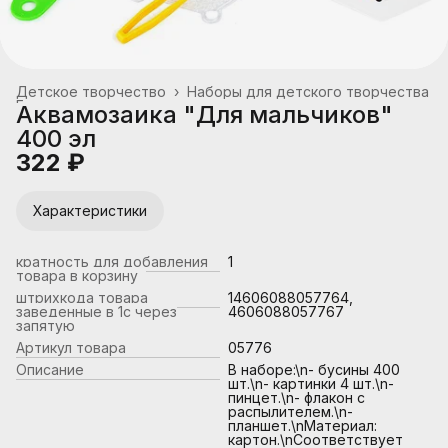
Детское творчество
›
Наборы для детского творчества
Главная
›
Аквамозаика "Для мальчиков"
400 эл
322 ₽
Характеристики
кратность для добавления
1
товара в корзину
штрихкода товара
14606088057764,
заведенные в 1с через
4606088057767
запятую
Артикул товара
05776
Описание
В наборе:\n- бусины 400
шт.\n- картинки 4 шт.\n-
пинцет.\n- флакон с
распылителем.\n-
планшет.\nМатериал:
картон.\nСоответствует