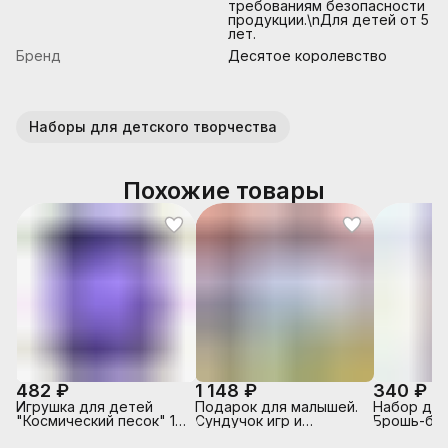
требованиям безопасности
продукции.\nДля детей от 5
лет.
Бренд
Десятое королевство
Наборы для детского творчества
Похожие товары
482 ₽
1 148 ₽
340 ₽
Игрушка для детей
Подарок для малышей.
Набор для
"Космический песок" 1
Сундучок игр и
Брошь-бан
кг, дой-пак, фиолетовый
развлечений для
"Луна, кон