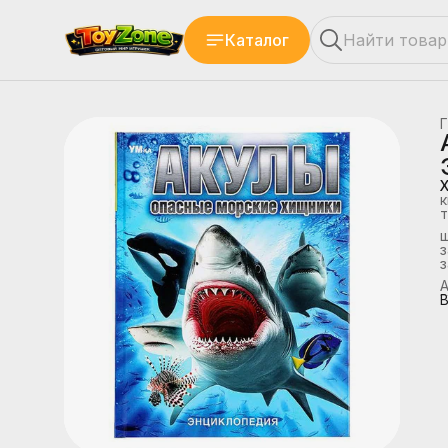
Каталог
Г
к
т
з
А
В