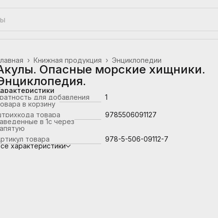
лавная
›
Книжная продукция
›
Энциклопедии
Акулы. Опасные морские хищники.
Энциклопедия.
Характеристики
ратность для добавления
1
овара в корзину
штрихкода товара
9785506091127
аведенные в 1с через
запятую
ртикул товара
978-5-506-09112-7
се характеристики