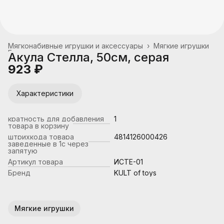
Мягконабивные игрушки и аксессуары
›
Мягкие игрушки
Главная
›
Акула Стелла, 50см, серая
923 ₽
Характеристики
кратность для добавления
1
товара в корзину
штрихкода товара
4814126000426
заведенные в 1с через
запятую
Артикул товара
ИСТЕ-01
Бренд
KULT of toys
Мягкие игрушки