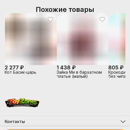
Похожие товары
2 277 ₽
1 438 ₽
805 ₽
Кот Басик-царь
Зайка Ми в бархатном
Крокодил 
платье (малый)
без чипа
Контакты
Адрес