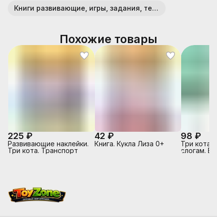
Книги развивающие, игры, задания, тесты
Похожие товары
225 ₽
42 ₽
98 ₽
Развивающие наклейки.
Книга. Кукла Лиза 0+
Три кота. 
Три кота. Транспорт
слогам. В 
Горчицы