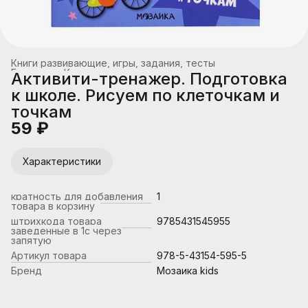
Книги развивающие, игры, задания, тесты
Главная
›
Книжная продукция
›
Активити-тренажер. Подготовка
к школе. Рисуем по клеточкам и
точкам
59 ₽
Характеристики
кратность для добавления
1
товара в корзину
штрихкода товара
9785431545955
заведенные в 1с через
запятую
Артикул товара
978-5-43154-595-5
Бренд
Мозаика kids