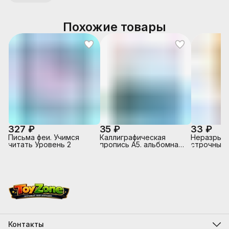
Похожие товары
327 ₽
35 ₽
33 ₽
Письма феи. Учимся
Каллиграфическая
Неразрыв
читать Уровень 2
пропись А5. альбомная.
строчные 
Пишем слоги и слова
(классиче
Контакты