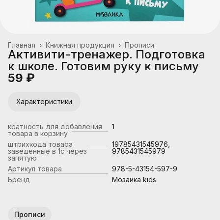
Главная
›
Книжная продукция
›
Прописи
Активити-тренажер. Подготовка
к школе. Готовим руку к письму
59 ₽
Характеристики
кратность для добавления
1
товара в корзину
штрихкода товара
19785431545976,
заведенные в 1с через
9785431545979
запятую
Артикул товара
978-5-43154-597-9
Бренд
Мозаика kids
Прописи