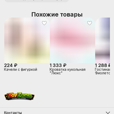
Похожие товары
224 ₽
1 333 ₽
1 288 ₽
Качели с фигуркой
Кроватка кукольная
Гостиная 
"Люкс"
Фиолетов
Контакты