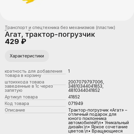
Транспорт и спецтехника без механизмов (пластик)
Главная
›
Транспорт
›
Агат, трактор-погрузчик
429 ₽
Характеристики
кратность для добавления
1
товара в корзину
штрихкода товара
2007079797006,
заведенные в 1с через
34810344041853,
запятую
4810344041852
Артикул товара
41852
Код товара
071949
Описание
Трактор-погрузчик «Агат» –
отличный подарок для
юного поклонника
автомобилей!\n• Уникальный
дизайн.\n• Яркое сочетание
цветов.\n• Вращающиеся