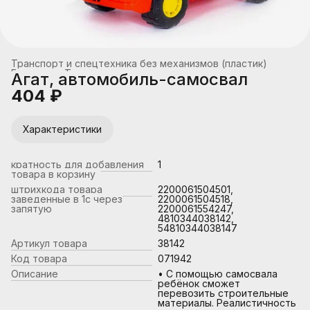
Транспорт и спецтехника без механизмов (пластик)
Главная
›
Транспорт
›
Агат, автомобиль-самосвал
404 ₽
Характеристики
кратность для добавления
1
товара в корзину
штрихкода товара
2200061504501,
заведенные в 1с через
2200061504518,
запятую
2200061554247,
4810344038142,
54810344038147
Артикул товара
38142
Код товара
071942
Описание
• С помощью самосвала
ребёнок сможет
перевозить строительные
материалы. Реалистичность