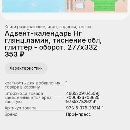
Книги развивающие, игры, задания, тесты
Главная
›
Книжная продукция
›
Адвент-календарь Нг
глянц.ламин, тиснение обл,
глиттер - оборот. 277х332
353 ₽
Характеристики
кратность для добавления
1
товара в корзину
штрихкода товара
4665309164509,
заведенные в 1с через
7000436706630,
запятую
9785378292141
Артикул товара
978-5-378-29214-1
Бренд
Проф-пресс