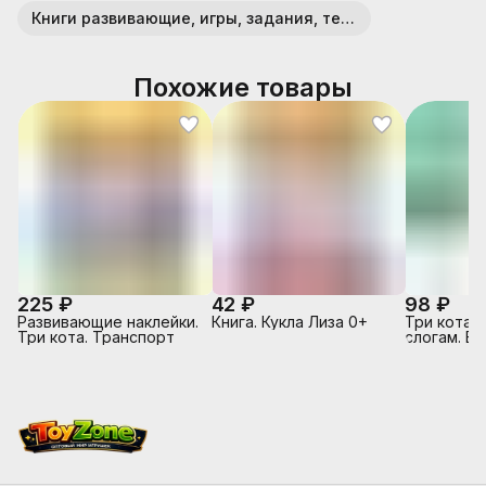
Книги развивающие, игры, задания, тесты
Похожие товары
225 ₽
42 ₽
98 ₽
Развивающие наклейки.
Книга. Кукла Лиза 0+
Три кота. 
Три кота. Транспорт
слогам. В 
Горчицы