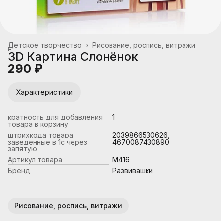
Детское творчество
›
Рисование, роспись, витражи
Главная
›
3D Картина Слонёнок
290 ₽
Характеристики
кратность для добавления
1
товара в корзину
штрихкода товара
2039866530626,
заведенные в 1с через
4670087430890
запятую
Артикул товара
М416
Бренд
Развивашки
Рисование, роспись, витражи