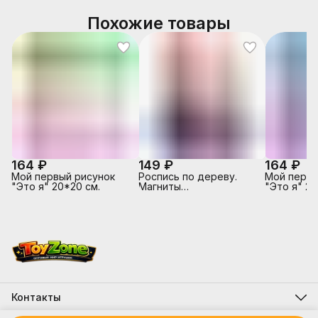
Похожие товары
164 ₽
149 ₽
164 ₽
Мой первый рисунок
Роспись по дереву.
Мой первы
"Это я" 20*20 см.
Магниты
"Это я" 2
"Рождественские
мотивы"
Контакты
Адрес