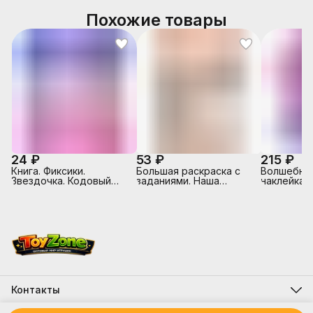
Похожие товары
24 ₽
53 ₽
215 ₽
Книга. Фиксики.
Большая раскраска с
Волшебные
Звездочка. Кодовый
заданиями. Наша
наклейкам
замок.
Родина-Россия.
питомцы. 
Контакты
Адрес