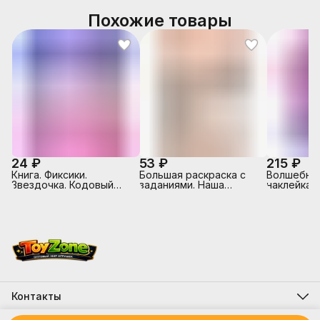
Похожие товары
24 ₽
53 ₽
215 ₽
Книга. Фиксики.
Большая раскраска с
Волшебные
Звездочка. Кодовый
заданиями. Наша
наклейкам
замок.
Родина-Россия.
питомцы. 
Контакты
Адрес