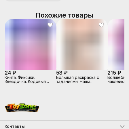
Похожие товары
24 ₽
53 ₽
215 ₽
Книга. Фиксики.
Большая раскраска с
Волшебные
Звездочка. Кодовый
заданиями. Наша
наклейкам
замок.
Родина-Россия.
питомцы. 
Контакты