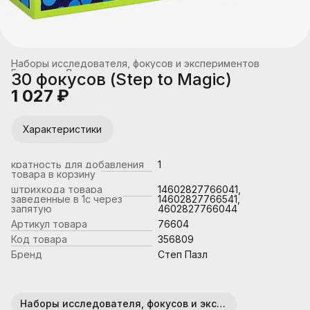
Наборы исследователя, фокусов и экспериментов
Главная
›
Детское творчество
›
30 фокусов (Step to Magic)
1 027 ₽
Характеристики
кратность для добавления
1
товара в корзину
штрихкода товара
14602827766041,
заведенные в 1с через
14602827766541,
запятую
4602827766044
Артикул товара
76604
Код товара
356809
Бренд
Степ Пазл
Наборы исследователя, фокусов и экспериментов