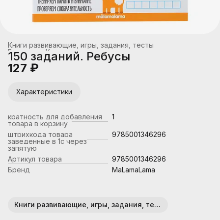
Книги развивающие, игры, задания, тесты
Главная
›
Книжная продукция
›
150 заданий. Ребусы
127 ₽
Характеристики
кратность для добавления
1
товара в корзину
штрихкода товара
9785001346296
заведенные в 1с через
запятую
Артикул товара
9785001346296
Бренд
MaLamaLama
Книги развивающие, игры, задания, тесты