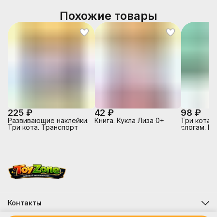
Похожие товары
225 ₽
42 ₽
98 ₽
Развивающие наклейки.
Книга. Кукла Лиза 0+
Три кота. 
Три кота. Транспорт
слогам. В 
Горчицы
Контакты
Адрес