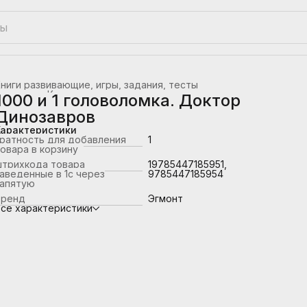
ниги развивающие, игры, задания, тесты
лавная
›
Книжная продукция
›
1000 и 1 головоломка. Доктор
Динозавров
Характеристики
ратность для добавления
1
овара в корзину
штрихкода товара
19785447185951,
аведенные в 1с через
9785447185954
запятую
Бренд
Эгмонт
се характеристики