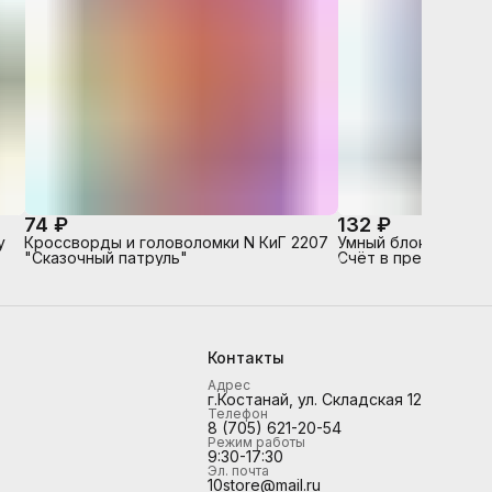
74 ₽
132 ₽
у
Кроссворды и головоломки N КиГ 2207
Умный блокнот. 80 
"Сказочный патруль"
Счёт в пределах 10
Контакты
Адрес
г.Костанай, ул. Складская 12
Телефон
8 (705) 621-20-54
Режим работы
9:30-17:30
Эл. почта
10store@mail.ru