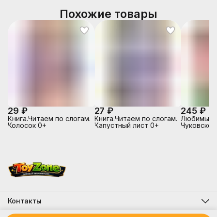
Похожие товары
29 ₽
27 ₽
245 ₽
Книга.Читаем по слогам.
Книга.Читаем по слогам.
Любимые с
Колосок 0+
Капустный лист 0+
Чуковског
Цокотуха (
мягкой об
Контакты
Адрес